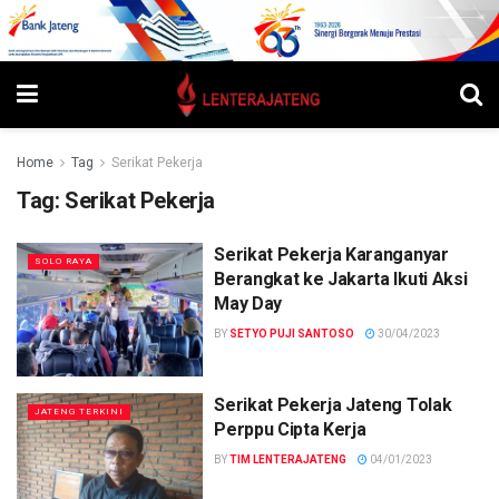
Home
Tag
Serikat Pekerja
Tag:
Serikat Pekerja
Serikat Pekerja Karanganyar
SOLO RAYA
Berangkat ke Jakarta Ikuti Aksi
May Day
BY
SETYO PUJI SANTOSO
30/04/2023
Serikat Pekerja Jateng Tolak
JATENG TERKINI
Perppu Cipta Kerja
BY
TIM LENTERAJATENG
04/01/2023