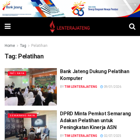
Home
Tag
Pelatihan
Tag:
Pelatihan
Bank Jateng Dukung Pelatihan
PATI RAYA
Komputer
BY
TIM LENTERAJATENG
09/01/2026
DPRD Minta Pemkot Semarang
SEMARANG RAYA
Adakan Pelatihan untuk
Peningkatan Kinerja ASN
BY
TIM LENTERAJATENG
02/07/2025