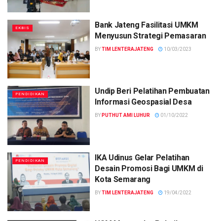
Bank Jateng Fasilitasi UMKM
EKBIS
Menyusun Strategi Pemasaran
BY
TIM LENTERAJATENG
10/03/2023
Undip Beri Pelatihan Pembuatan
PENDIDIKAN
Informasi Geospasial Desa
BY
PUTHUT AMI LUHUR
01/10/2022
IKA Udinus Gelar Pelatihan
PENDIDIKAN
Desain Promosi Bagi UMKM di
Kota Semarang
BY
TIM LENTERAJATENG
19/04/2022