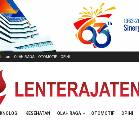
hatan
OLAH RAGA
OTOMOTIF
OPINI
KNOLOGI
KESEHATAN
OLAH RAGA
OTOMOTIF
OPINI