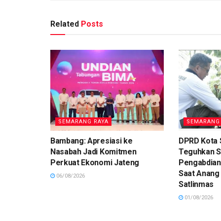
Related
Posts
SEMARANG RAYA
SEMARANG
Bambang: Apresiasi ke
DPRD Kota
Nasabah Jadi Komitmen
Teguhkan 
Perkuat Ekonomi Jateng
Pengabdian
Saat Anang
06/08/2026
Satlinmas
01/08/2026