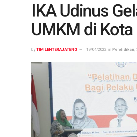
IKA Udinus Gel
UMKM di Kota
by
TIM LENTERAJATENG
19/04/2022
in
Pendidikan
,