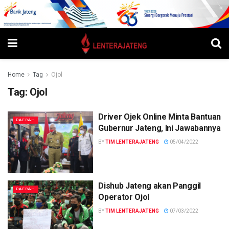
Home
Tag
Ojol
Tag:
Ojol
Driver Ojek Online Minta Bantuan
DAERAH
Gubernur Jateng, Ini Jawabannya
BY
TIM LENTERAJATENG
05/04/2022
Dishub Jateng akan Panggil
DAERAH
Operator Ojol
BY
TIM LENTERAJATENG
07/03/2022