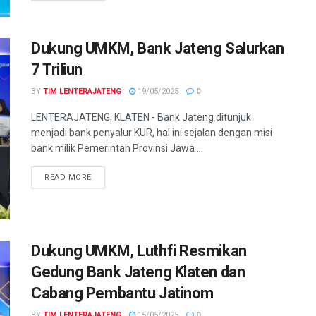
Dukung UMKM, Bank Jateng Salurkan
7 Triliun
BY
TIM LENTERAJATENG
19/05/2025
0
LENTERAJATENG, KLATEN - Bank Jateng ditunjuk
menjadi bank penyalur KUR, hal ini sejalan dengan misi
bank milik Pemerintah Provinsi Jawa ...
DETAILS
READ MORE
Dukung UMKM, Luthfi Resmikan
Gedung Bank Jateng Klaten dan
Cabang Pembantu Jatinom
BY
TIM LENTERAJATENG
15/05/2025
0