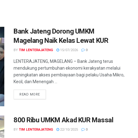
Bank Jateng Dorong UMKM
Magelang Naik Kelas Lewat KUR
BY
TIM LENTERAJATENG
15/07/2026
0
LENTERAJATENG, ​MAGELANG – Bank Jateng terus
mendukung pertumbuhan ekonomi kerakyatan melalui
peningkatan akses pembiayaan bagi pelaku Usaha Mikro,
Kecil, dan Menengah ...
DETAILS
READ MORE
800 Ribu UMKM Akad KUR Massal
BY
TIM LENTERAJATENG
22/10/2025
0