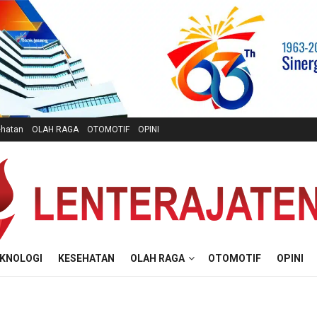
hatan
OLAH RAGA
OTOMOTIF
OPINI
KNOLOGI
KESEHATAN
OLAH RAGA
OTOMOTIF
OPINI