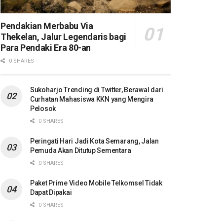
Pendakian Merbabu Via
Thekelan, Jalur Legendaris bagi
Para Pendaki Era 80-an
0 SHARES
Sukoharjo Trending di Twitter, Berawal dari
Curhatan Mahasiswa KKN yang Mengira
Pelosok
0 SHARES
Peringati Hari Jadi Kota Semarang, Jalan
Pemuda Akan Ditutup Sementara
0 SHARES
Paket Prime Video Mobile Telkomsel Tidak
Dapat Dipakai
0 SHARES