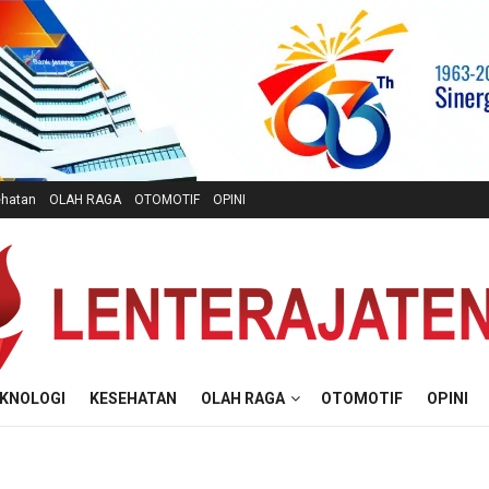
hatan
OLAH RAGA
OTOMOTIF
OPINI
KNOLOGI
KESEHATAN
OLAH RAGA
OTOMOTIF
OPINI