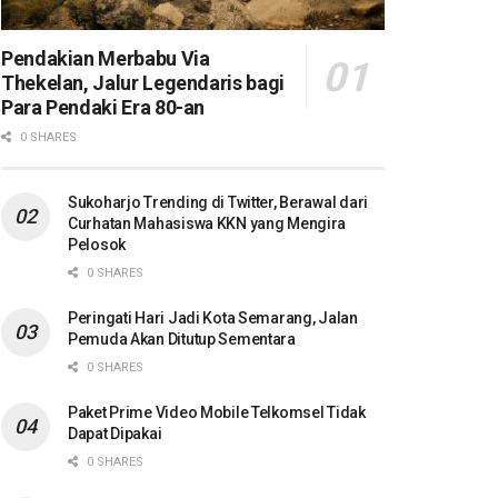
Pendakian Merbabu Via
Thekelan, Jalur Legendaris bagi
Para Pendaki Era 80-an
0 SHARES
Sukoharjo Trending di Twitter, Berawal dari
Curhatan Mahasiswa KKN yang Mengira
Pelosok
0 SHARES
Peringati Hari Jadi Kota Semarang, Jalan
Pemuda Akan Ditutup Sementara
0 SHARES
Paket Prime Video Mobile Telkomsel Tidak
Dapat Dipakai
0 SHARES