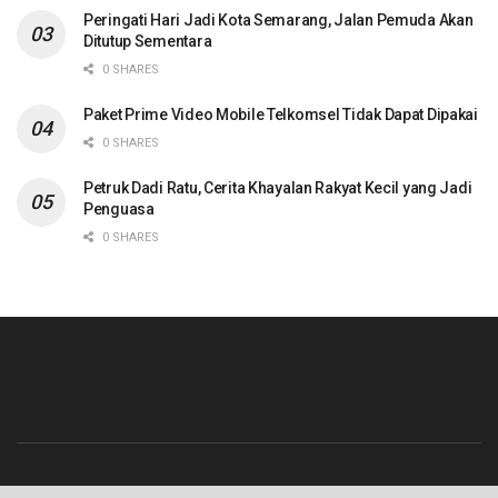
Peringati Hari Jadi Kota Semarang, Jalan Pemuda Akan
Ditutup Sementara
0 SHARES
Paket Prime Video Mobile Telkomsel Tidak Dapat Dipakai
0 SHARES
Petruk Dadi Ratu, Cerita Khayalan Rakyat Kecil yang Jadi
Penguasa
0 SHARES
Beranda
Contact
Info Iklan
Pedoman Media Siber