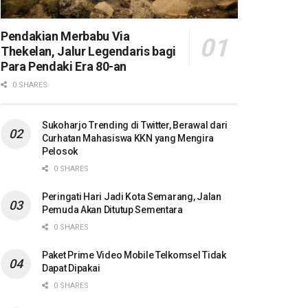
Pendakian Merbabu Via
Thekelan, Jalur Legendaris bagi
Para Pendaki Era 80-an
0 SHARES
Sukoharjo Trending di Twitter, Berawal dari
Curhatan Mahasiswa KKN yang Mengira
Pelosok
0 SHARES
Peringati Hari Jadi Kota Semarang, Jalan
Pemuda Akan Ditutup Sementara
0 SHARES
Paket Prime Video Mobile Telkomsel Tidak
Dapat Dipakai
0 SHARES