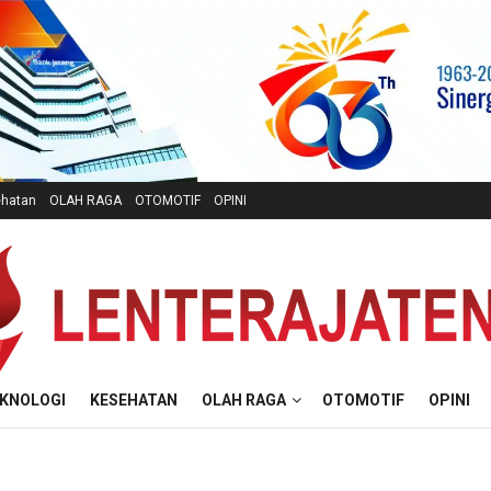
hatan
OLAH RAGA
OTOMOTIF
OPINI
KNOLOGI
KESEHATAN
OLAH RAGA
OTOMOTIF
OPINI