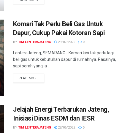
Komari Tak Perlu Beli Gas Untuk
Dapur, Cukup Pakai Kotoran Sapi
BY
TIM LENTERAJATENG
29/07/2022
0
LenteraJateng, SEMARANG - Komari kini tak perlu lagi
beli gas untuk kebutuhan dapur di rumahnya. Pasalnya,
sapi perah yang ia ...
DETAILS
READ MORE
Jelajah Energi Terbarukan Jateng,
Inisiasi Dinas ESDM dan IESR
BY
TIM LENTERAJATENG
28/06/2022
0