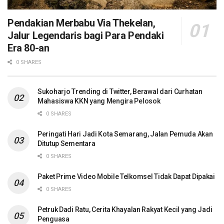
Pendakian Merbabu Via Thekelan,
Jalur Legendaris bagi Para Pendaki
Era 80-an
0 SHARES
Sukoharjo Trending di Twitter, Berawal dari Curhatan
Mahasiswa KKN yang Mengira Pelosok
0 SHARES
Peringati Hari Jadi Kota Semarang, Jalan Pemuda Akan
Ditutup Sementara
0 SHARES
Paket Prime Video Mobile Telkomsel Tidak Dapat Dipakai
0 SHARES
Petruk Dadi Ratu, Cerita Khayalan Rakyat Kecil yang Jadi
Penguasa