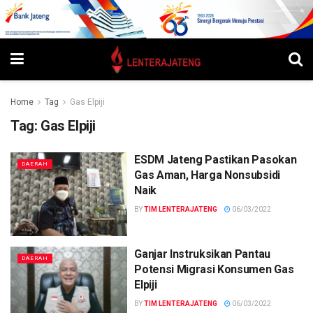
Home
Tag
Gas Elpiji
Tag:
Gas Elpiji
ESDM Jateng Pastikan Pasokan
DAERAH
Gas Aman, Harga Nonsubsidi
Naik
BY
TIM LENTERAJATENG
06/03/2022
Ganjar Instruksikan Pantau
DAERAH
Potensi Migrasi Konsumen Gas
Elpiji
BY
TIM LENTERAJATENG
06/03/2022