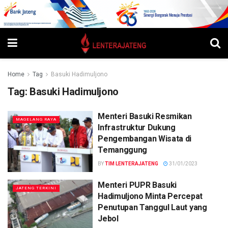
Home
Tag
Basuki Hadimuljono
Tag:
Basuki Hadimuljono
Menteri Basuki Resmikan
MAGELANG RAYA
Infrastruktur Dukung
Pengembangan Wisata di
Temanggung
BY
TIM LENTERAJATENG
31/01/2023
Menteri PUPR Basuki
JATENG TERKINI
Hadimuljono Minta Percepat
Penutupan Tanggul Laut yang
Jebol