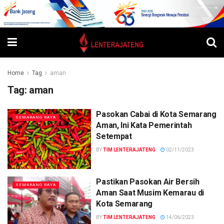
Home
Tag
aman
Tag:
aman
Pasokan Cabai di Kota Semarang
SEMARANG RAYA
Aman, Ini Kata Pemerintah
Setempat
BY
TIM LENTERAJATENG
02/11/2023
Pastikan Pasokan Air Bersih
SEMARANG RAYA
Aman Saat Musim Kemarau di
Kota Semarang
BY
TIM LENTERAJATENG
14/06/2023