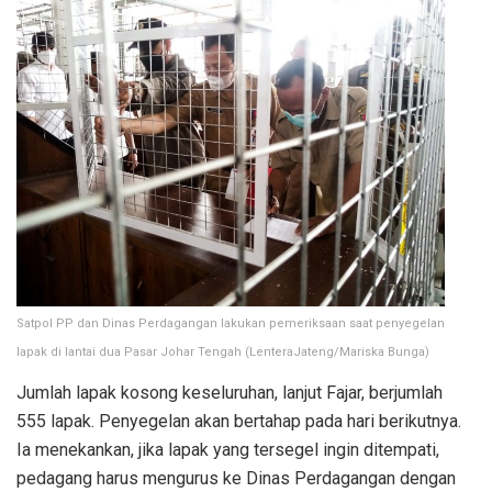
Satpol PP dan Dinas Perdagangan lakukan pemeriksaan saat penyegelan
lapak di lantai dua Pasar Johar Tengah (LenteraJateng/Mariska Bunga)
Jumlah lapak kosong keseluruhan, lanjut Fajar, berjumlah
555 lapak. Penyegelan akan bertahap pada hari berikutnya.
Ia menekankan, jika lapak yang tersegel ingin ditempati,
pedagang harus mengurus ke Dinas Perdagangan dengan