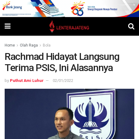
Home
Olah Raga
Bola
Rachmad Hidayat Langsung
Terima PSIS, Ini Alasannya
by
Puthut Ami Luhur
02/01/2022