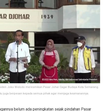
residen Joko Widodo meresmikan Pasar Johar Cagar Budaya Kota Semarang.
a itu juga berpesan kepada semua pihak agar menjaga keamanannya.
gannya belum ada peningkatan sejak pindahan Pasar