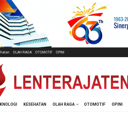
hatan
OLAH RAGA
OTOMOTIF
OPINI
KNOLOGI
KESEHATAN
OLAH RAGA
OTOMOTIF
OPINI