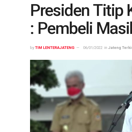
Presiden Titip
: Pembeli Masi
by
TIM LENTERAJATENG
06/01/2022
in
Jateng Terki