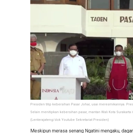
Presiden titip kebersihan Pasar Johar, usai meresmikannya. P
Selain menitipkan kebersihan pasar, mantan Wali Kota Surakart
(Lenterajateng/dok Youtube Sekretariat Presiden)
Meskipun merasa senang Ngatini mengaku, dagan