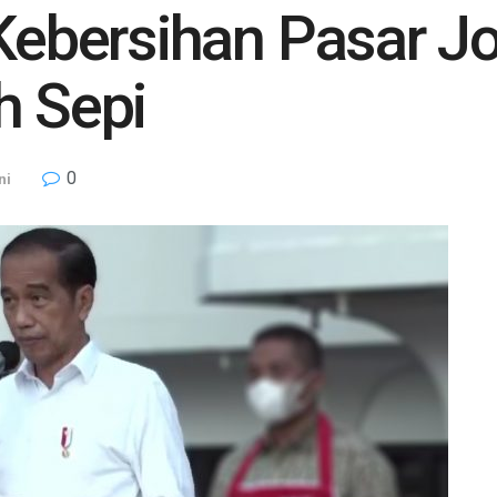
 Kebersihan Pasar J
h Sepi
0
ni