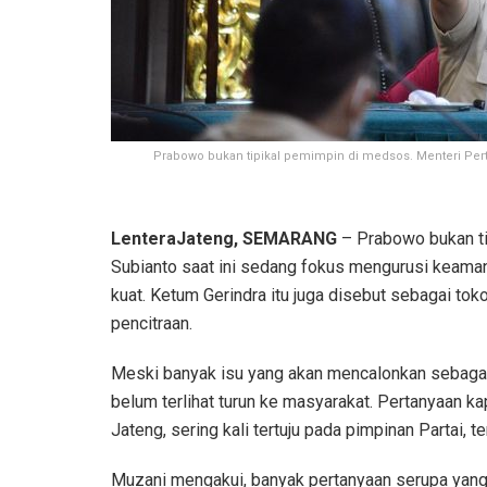
Prabowo bukan tipikal pemimpin di medsos. Menteri Per
LenteraJateng, SEMARANG
– Prabowo bukan ti
Subianto saat ini sedang fokus mengurusi keam
kuat. Ketum Gerindra itu juga disebut sebagai tok
pencitraan.
Meski banyak isu yang akan mencalonkan sebagai
belum terlihat turun ke masyarakat. Pertanyaan k
Jateng, sering kali tertuju pada pimpinan Partai
Muzani mengakui, banyak pertanyaan serupa yang