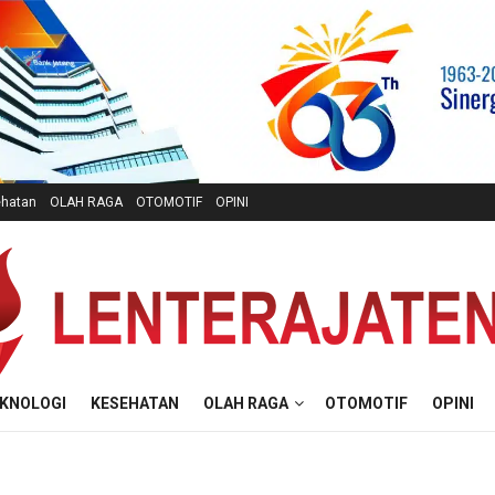
hatan
OLAH RAGA
OTOMOTIF
OPINI
KNOLOGI
KESEHATAN
OLAH RAGA
OTOMOTIF
OPINI