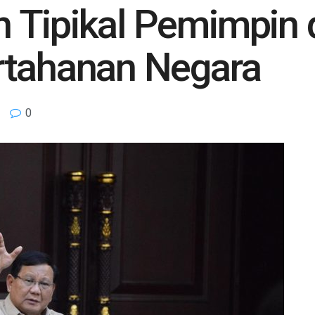
 Tipikal Pemimpin 
rtahanan Negara
0