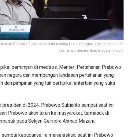
tahanan Prabowo Subianto saat ini sedang fokus mengurusi pertahanan dan
keamanan negara. (LenteraJateng/dok)
pikal pemimpin di medsos. Menteri Pertahanan Prabowo
anan negara dan membangun landasan pertahanan yang
oh dan pimpinan yang tak bertipikal entertain yang suka
 presiden di 2024, Prabowo Subianto sampai saat ini
apan Prabowo akan turun ke masyarakat, termasuk di
, termasuk pada Sekjen Gerindra Ahmad Muzani.
 sampai kepadanya. Ia menjelaskan, saat ini Prabowo