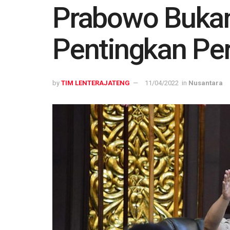
Prabowo Bukan
Pentingkan Pe
by
TIM LENTERAJATENG
11/04/2022
in
Nusantara