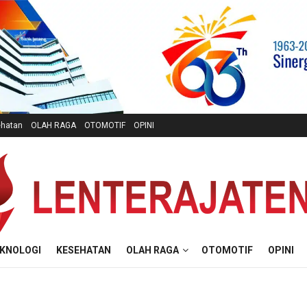
hatan
OLAH RAGA
OTOMOTIF
OPINI
KNOLOGI
KESEHATAN
OLAH RAGA
OTOMOTIF
OPINI