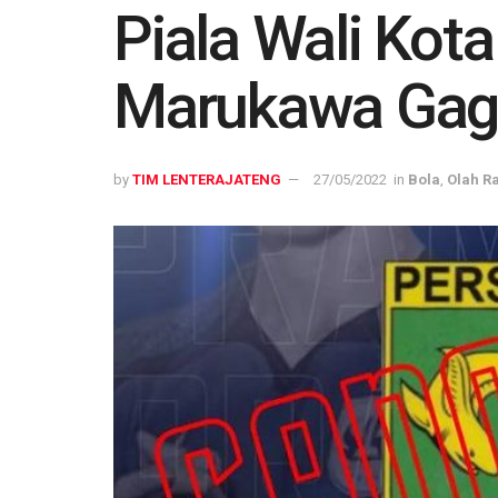
Piala Wali Kot
Marukawa Gaga
by
TIM LENTERAJATENG
27/05/2022
in
Bola
,
Olah R