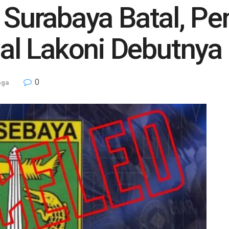
a Surabaya Batal, P
l Lakoni Debutnya 
0
aga