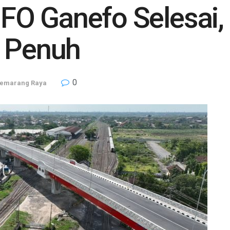
O Ganefo Selesai,
l Penuh
0
emarang Raya