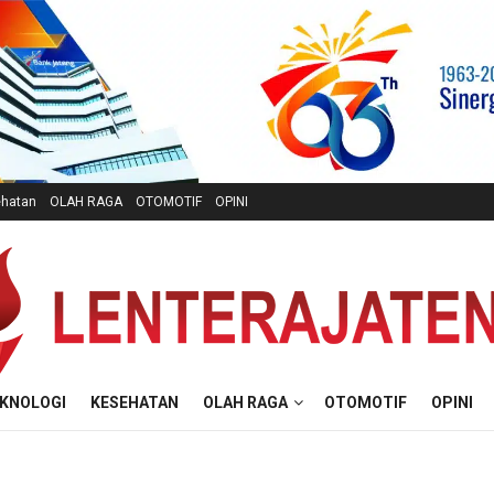
hatan
OLAH RAGA
OTOMOTIF
OPINI
KNOLOGI
KESEHATAN
OLAH RAGA
OTOMOTIF
OPINI