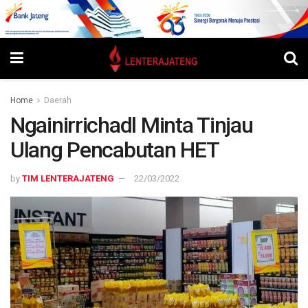
Home
Daerah
Ngainirrichadl Minta Tinjau
Ulang Pencabutan HET
by
TIM LENTERAJATENG
22/03/2022