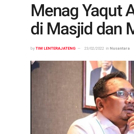
Menag Yaqut A
di Masjid dan 
by
TIM LENTERAJATENG
23/02/2022
in
Nusantara