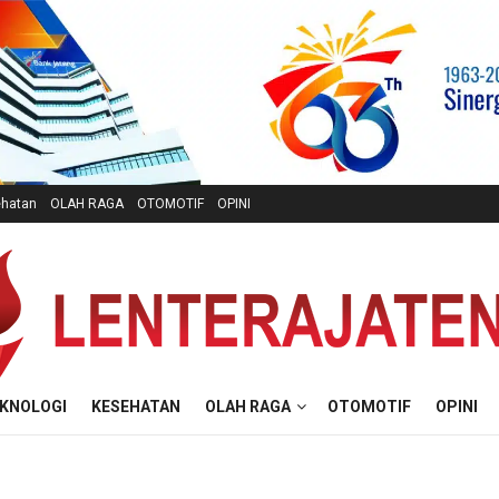
hatan
OLAH RAGA
OTOMOTIF
OPINI
KNOLOGI
KESEHATAN
OLAH RAGA
OTOMOTIF
OPINI