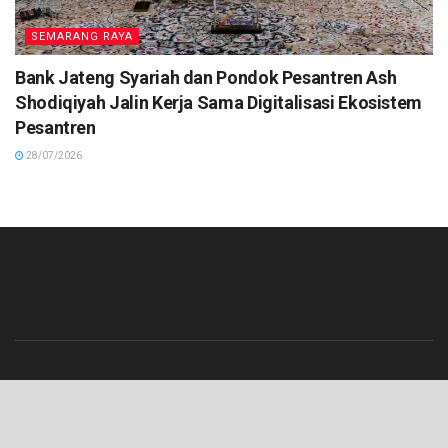
SEMARANG RAYA
Bank Jateng Syariah dan Pondok Pesantren Ash
Shodiqiyah Jalin Kerja Sama Digitalisasi Ekosistem
Pesantren
28/07/2026
Beranda
Contact
Info Iklan
Pedoman Media Siber
Redaksi
Tentang Kami
© 2023 Lenterajateng.com