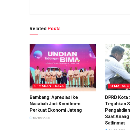
Related
Posts
SEMARANG RAYA
SEMARANG
Bambang: Apresiasi ke
DPRD Kota
Nasabah Jadi Komitmen
Teguhkan 
Perkuat Ekonomi Jateng
Pengabdian
Saat Anang
06/08/2026
Satlinmas