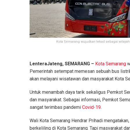
Kota Semarang wujudkan tekad sebagai wilayah
LenteraJateng, SEMARANG –
Kota Semarang
w
Pemerintah setempat memesan sebuah bus listrik
akan melayani wisatawan dan masyarakat Kota S
Untuk menambah daya tarik sekaligus Pemkot Sema
dan masyarakat. Sebagai informasi, Pemkot Sema
sangat terimbas pandemi
Covid-19
.
Wali Kota Semarang Hendrar Prihadi mengatakan,
berkeliling di Kota Semarang. Tapi masyarakat d