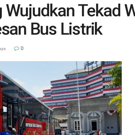
 Wujudkan Tekad 
san Bus Listrik
0
aya