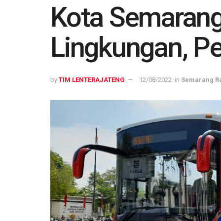
Kota Semarang
Lingkungan, Pe
by
TIM LENTERAJATENG
12/08/2022
in
Semarang R