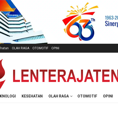
hatan
OLAH RAGA
OTOMOTIF
OPINI
KNOLOGI
KESEHATAN
OLAH RAGA
OTOMOTIF
OPINI