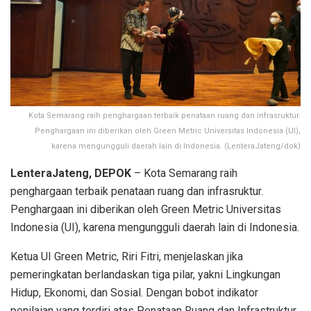
Kota Semarang raih penghargaan terbaik penataan ruang dan infrasruktur.
Penghargaan ini diberikan oleh Green Metric Universitas Indonesia (UI),
karena mengungguli daerah lain di Indonesia. (LenteraJateng/dok)
LenteraJateng, DEPOK
– Kota Semarang raih
penghargaan terbaik penataan ruang dan infrasruktur.
Penghargaan ini diberikan oleh Green Metric Universitas
Indonesia (UI), karena mengungguli daerah lain di Indonesia.
Ketua UI Green Metric, Riri Fitri, menjelaskan jika
pemeringkatan berlandaskan tiga pilar, yakni Lingkungan
Hidup, Ekonomi, dan Sosial. Dengan bobot indikator
penilaian yang terdiri atas Penataan Ruang dan Infrastruktur