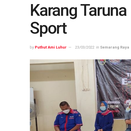
Karang Taruna
Sport
by
Puthut Ami Luhur
23/03/2022
in
Semarang Raya