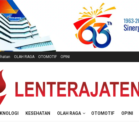
hatan
OLAH RAGA
OTOMOTIF
OPINI
KNOLOGI
KESEHATAN
OLAH RAGA
OTOMOTIF
OPINI