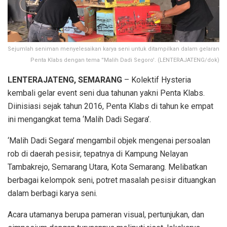
Sejumlah seniman menyelesaikan karya seni untuk ditampilkan dalam gelaran
Penta Klabs dengan tema ''Malih Dadi Segoro'. (LENTERAJATENG/dok)
LENTERAJATENG, SEMARANG
– Kolektif Hysteria
kembali gelar event seni dua tahunan yakni Penta Klabs.
Diinisiasi sejak tahun 2016, Penta Klabs di tahun ke empat
ini mengangkat tema ‘Malih Dadi Segara’.
‘Malih Dadi Segara’ mengambil objek mengenai persoalan
rob di daerah pesisir, tepatnya di Kampung Nelayan
Tambakrejo, Semarang Utara, Kota Semarang. Melibatkan
berbagai kelompok seni, potret masalah pesisir dituangkan
dalam berbagi karya seni.
Acara utamanya berupa pameran visual, pertunjukan, dan