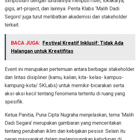
simposium dengan turunannya meliputi riset, lokakarya,
gigs, art-project, dan lainnya. Penta Klabs ‘Malih Dadi
Segoro’ juga turut melibatkan akademisi dan stakeholder
terkait.
BACA JUGA:
Festival Kreatif Inklusif: Tidak Ada
Halangan untuk Kreatifitas
Event ini merupakan pertemuan antara berbagai stakeholder
dan lintas disipliner (kamu, kalian, kita- kelas- kampus-
kampung-kota/ 5KLabs) untuk memikir-bicarakan serta
aksi-aksi kecil tentang fenomena tertentu di ruang yang
spesifik.
Ketua Panitia, Puna Cipta Nugraha menjelaskan, tema ‘Malih
Dadi Segara’ merupakan gambaran yang menceritakan
tentang perubahan iklim dan kebijakan pesisir. Selain itu
peran masyarakat dalam melangsungkan kehidupan di