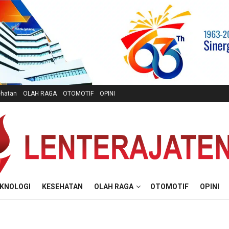
hatan
OLAH RAGA
OTOMOTIF
OPINI
KNOLOGI
KESEHATAN
OLAH RAGA
OTOMOTIF
OPINI