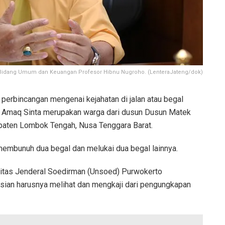
 Bidang Umum dan Keuangan Profesor Hibnu Nugroho. (LenteraJateng/dok)
perbincangan mengenai kejahatan di jalan atau begal
a. Amaq Sinta merupakan warga dari dusun Dusun Matek
upaten Lombok Tengah, Nusa Tenggara Barat.
membunuh dua begal dan melukai dua begal lainnya.
sitas Jenderal Soedirman (Unsoed) Purwokerto
sian harusnya melihat dan mengkaji dari pengungkapan