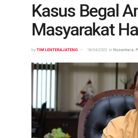
Kasus Begal A
Masyarakat Ha
by
TIM LENTERAJATENG
18/04/2022
in
Nusantara
,
P