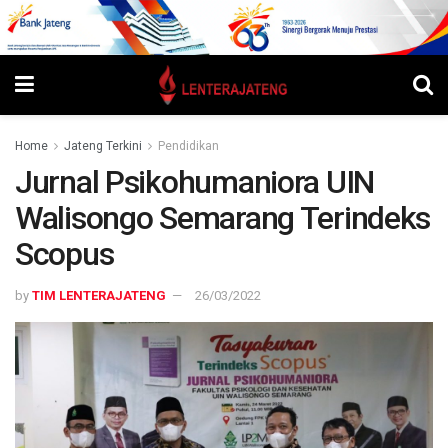
Home
Jateng Terkini
Pendidikan
Jurnal Psikohumaniora UIN
Walisongo Semarang Terindeks
Scopus
by
TIM LENTERAJATENG
26/03/2022