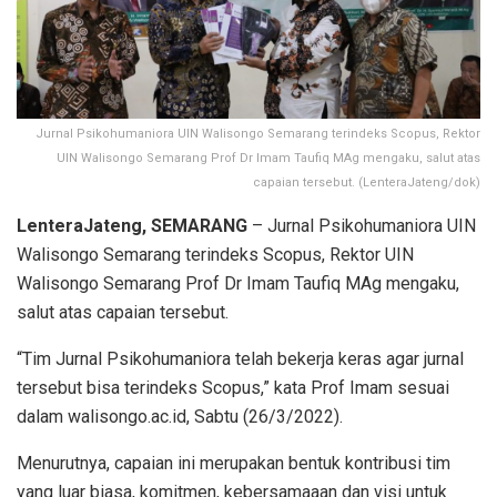
Jurnal Psikohumaniora UIN Walisongo Semarang terindeks Scopus, Rektor
UIN Walisongo Semarang Prof Dr Imam Taufiq MAg mengaku, salut atas
capaian tersebut. (LenteraJateng/dok)
LenteraJateng, SEMARANG
– Jurnal Psikohumaniora UIN
Walisongo Semarang terindeks Scopus, Rektor UIN
Walisongo Semarang Prof Dr Imam Taufiq MAg mengaku,
salut atas capaian tersebut.
“Tim Jurnal Psikohumaniora telah bekerja keras agar jurnal
tersebut bisa terindeks Scopus,” kata Prof Imam sesuai
dalam walisongo.ac.id, Sabtu (26/3/2022).
Menurutnya, capaian ini merupakan bentuk kontribusi tim
yang luar biasa, komitmen, kebersamaaan dan visi untuk