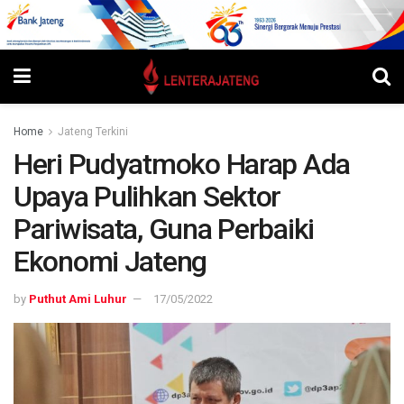
Home
Jateng Terkini
Heri Pudyatmoko Harap Ada
Upaya Pulihkan Sektor
Pariwisata, Guna Perbaiki
Ekonomi Jateng
by
Puthut Ami Luhur
17/05/2022