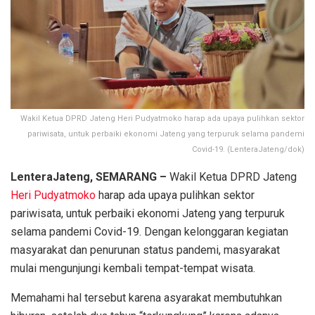
Wakil Ketua DPRD Jateng Heri Pudyatmoko harap ada upaya pulihkan sektor
pariwisata, untuk perbaiki ekonomi Jateng yang terpuruk selama pandemi
Covid-19. (LenteraJateng/dok)
LenteraJateng, SEMARANG –
Wakil Ketua DPRD Jateng
Heri Pudyatmoko
harap ada upaya pulihkan sektor
pariwisata, untuk perbaiki ekonomi Jateng yang terpuruk
selama pandemi Covid-19. Dengan kelonggaran kegiatan
masyarakat dan penurunan status pandemi, masyarakat
mulai mengunjungi kembali tempat-tempat wisata.
Memahami hal tersebut karena asyarakat membutuhkan