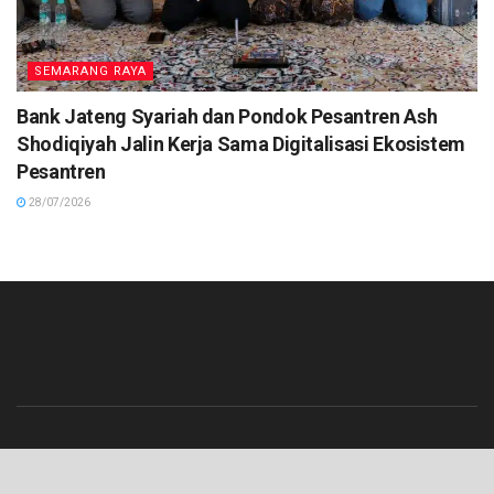
SEMARANG RAYA
Bank Jateng Syariah dan Pondok Pesantren Ash
Shodiqiyah Jalin Kerja Sama Digitalisasi Ekosistem
Pesantren
28/07/2026
Beranda
Contact
Info Iklan
Pedoman Media Siber
Redaksi
Tentang Kami