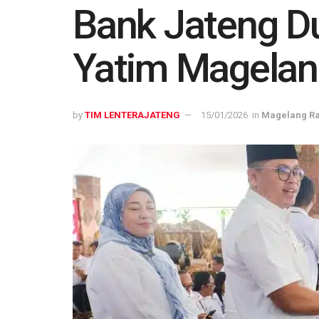
Bank Jateng D
Yatim Magela
by
TIM LENTERAJATENG
15/01/2026
in
Magelang R