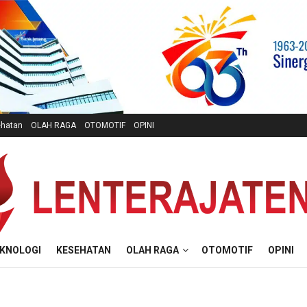
hatan
OLAH RAGA
OTOMOTIF
OPINI
KNOLOGI
KESEHATAN
OLAH RAGA
OTOMOTIF
OPINI