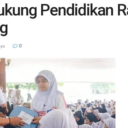
ukung Pendidikan R
ng
0
aya