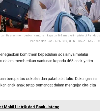
dan Baznas memberikan santunan kepada 468 anak yatim piatu di Pendopo
Pengabdian, Rabu (7/1/2026).(LENTERAJATENG/DOK)
enegaskan komitmen kepedulian sosialnya melalui
s dalam memberikan santunan kepada 468 anak yatim
an berupa tas sekolah dan paket alat tulis. Dukungan ini
kan anak-anak tetap semangat dalam mengejar cita-cita
t Mobil Listrik dari Bank Jateng