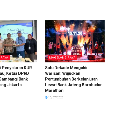
 RAYA
MAGELANG RAYA
i Penyaluran KUR
Satu Dekade Mengukir
tau, Ketua DPRD
Warisan: Wujudkan
 Sambangi Bank
Pertumbuhan Berkelanjutan
ang Jakarta
Lewat Bank Jateng Borobudur
Marathon
10/07/2026