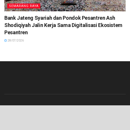
SEMARANG RAYA
Bank Jateng Syariah dan Pondok Pesantren Ash
Shodiqiyah Jalin Kerja Sama Digitalisasi Ekosistem
Pesantren
28/07/2026
Beranda
Contact
Info Iklan
Pedoman Media Siber
Redaksi
Tentang Kami
© 2023 Lenterajateng.com