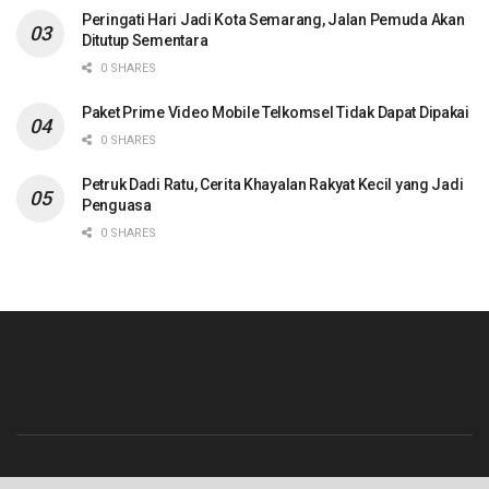
Peringati Hari Jadi Kota Semarang, Jalan Pemuda Akan
Ditutup Sementara
0 SHARES
Paket Prime Video Mobile Telkomsel Tidak Dapat Dipakai
0 SHARES
Petruk Dadi Ratu, Cerita Khayalan Rakyat Kecil yang Jadi
Penguasa
0 SHARES
Beranda
Contact
Info Iklan
Pedoman Media Siber