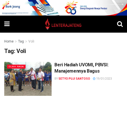
Home
Tag
Voli
Tag:
Voli
Beri Hadiah UVOMI, PBVSI:
OLAH RAGA
Manajemennya Bagus
BY
SETYO PUJI SANTOSO
19/01/2023