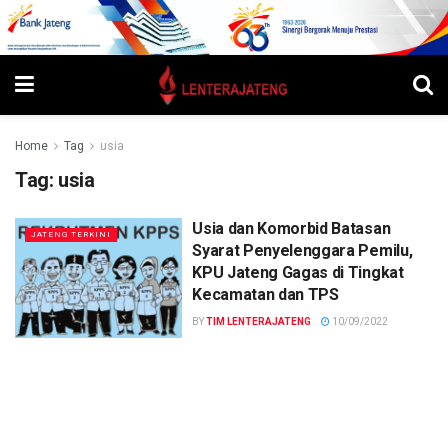
Home
Tag
usia
Tag:
usia
Usia dan Komorbid Batasan
JATENG TERKINI
Syarat Penyelenggara Pemilu,
KPU Jateng Gagas di Tingkat
Kecamatan dan TPS
BY
TIM LENTERAJATENG
10/09/2022