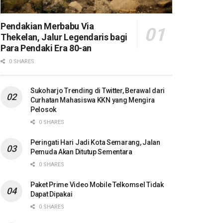
Pendakian Merbabu Via
Thekelan, Jalur Legendaris bagi
Para Pendaki Era 80-an
0 SHARES
Sukoharjo Trending di Twitter, Berawal dari
Curhatan Mahasiswa KKN yang Mengira
Pelosok
0 SHARES
Peringati Hari Jadi Kota Semarang, Jalan
Pemuda Akan Ditutup Sementara
0 SHARES
Paket Prime Video Mobile Telkomsel Tidak
Dapat Dipakai
0 SHARES