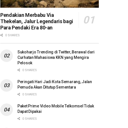
Pendakian Merbabu Via
Thekelan, Jalur Legendaris bagi
Para Pendaki Era 80-an
0 SHARES
Sukoharjo Trending di Twitter, Berawal dari
Curhatan Mahasiswa KKN yang Mengira
Pelosok
0 SHARES
Peringati Hari Jadi Kota Semarang, Jalan
Pemuda Akan Ditutup Sementara
0 SHARES
Paket Prime Video Mobile Telkomsel Tidak
Dapat Dipakai
0 SHARES