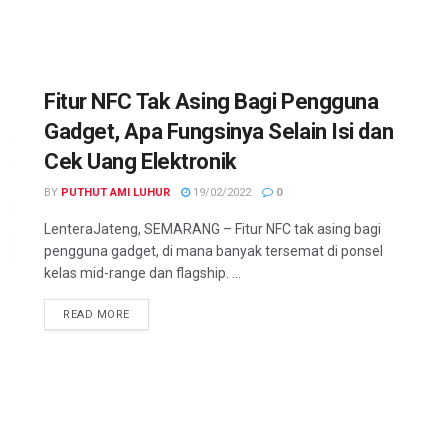
Fitur NFC Tak Asing Bagi Pengguna
Gadget, Apa Fungsinya Selain Isi dan
Cek Uang Elektronik
BY
PUTHUT AMI LUHUR
19/02/2022
0
LenteraJateng, SEMARANG – Fitur NFC tak asing bagi
pengguna gadget, di mana banyak tersemat di ponsel
kelas mid-range dan flagship. ...
DETAILS
READ MORE