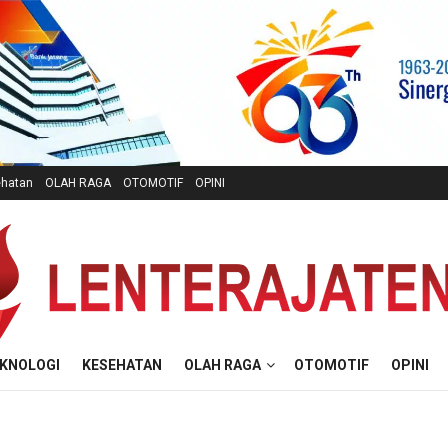
hatan
OLAH RAGA
OTOMOTIF
OPINI
KNOLOGI
KESEHATAN
OLAH RAGA
OTOMOTIF
OPINI