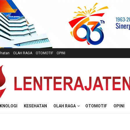
hatan
OLAH RAGA
OTOMOTIF
OPINI
KNOLOGI
KESEHATAN
OLAH RAGA
OTOMOTIF
OPINI