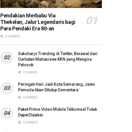
Pendakian Merbabu Via
Thekelan, Jalur Legendaris bagi
Para Pendaki Era 80-an
0 SHARES
Sukoharjo Trending di Twitter, Berawal dari
Curhatan Mahasiswa KKN yang Mengira
Pelosok
0 SHARES
Peringati Hari Jadi Kota Semarang, Jalan
Pemuda Akan Ditutup Sementara
0 SHARES
Paket Prime Video Mobile Telkomsel Tidak
Dapat Dipakai
0 SHARES