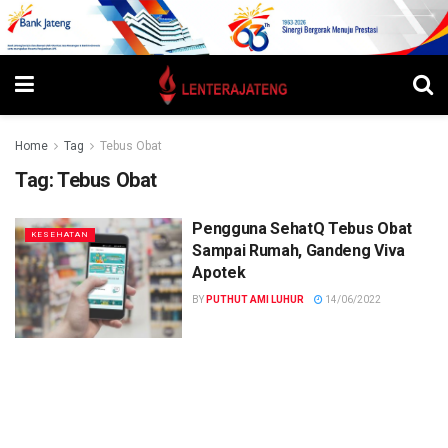
Home
Tag
Tebus Obat
Tag:
Tebus Obat
Pengguna SehatQ Tebus Obat
KESEHATAN
Sampai Rumah, Gandeng Viva
Apotek
BY
PUTHUT AMI LUHUR
14/06/2022