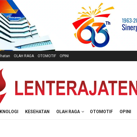
hatan
OLAH RAGA
OTOMOTIF
OPINI
KNOLOGI
KESEHATAN
OLAH RAGA
OTOMOTIF
OPINI