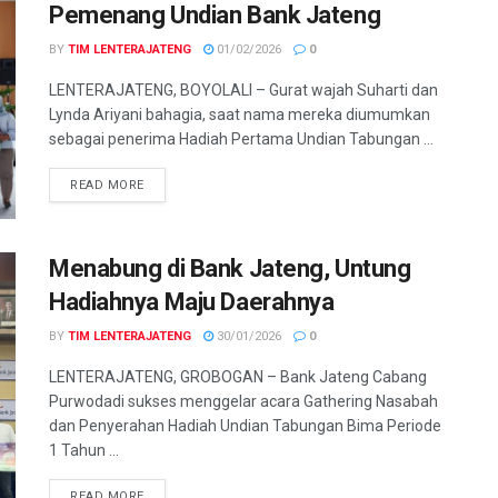
Pemenang Undian Bank Jateng
BY
TIM LENTERAJATENG
01/02/2026
0
LENTERAJATENG, BOYOLALI – Gurat wajah Suharti dan
Lynda Ariyani bahagia, saat nama mereka diumumkan
sebagai penerima Hadiah Pertama Undian Tabungan ...
DETAILS
READ MORE
Menabung di Bank Jateng, Untung
Hadiahnya Maju Daerahnya
BY
TIM LENTERAJATENG
30/01/2026
0
LENTERAJATENG, GROBOGAN – Bank Jateng Cabang
Purwodadi sukses menggelar acara Gathering Nasabah
dan Penyerahan Hadiah Undian Tabungan Bima Periode
1 Tahun ...
DETAILS
READ MORE