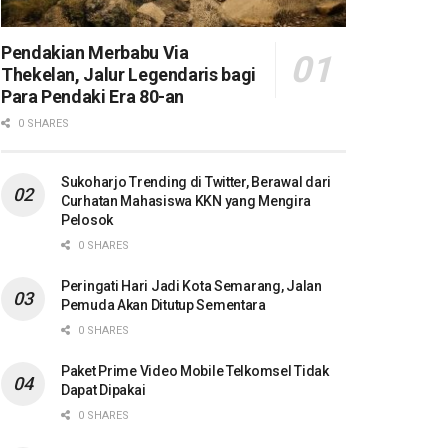
Pendakian Merbabu Via
Thekelan, Jalur Legendaris bagi
Para Pendaki Era 80-an
0 SHARES
Sukoharjo Trending di Twitter, Berawal dari
Curhatan Mahasiswa KKN yang Mengira
Pelosok
0 SHARES
Peringati Hari Jadi Kota Semarang, Jalan
Pemuda Akan Ditutup Sementara
0 SHARES
Paket Prime Video Mobile Telkomsel Tidak
Dapat Dipakai
0 SHARES