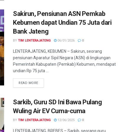
Sakirun, Pensiunan ASN Pemkab
Kebumen dapat Undian 75 Juta dari
Bank Jateng
BY
TIM LENTERAJATENG
06/01/2026
0
LENTERAJATENG, KEBUMEN – Sakirun, seorang
pensiunan Aparatur Sipil Negara (ASN) di lingkungan
Pemerintah Kabupaten (Pemkab) Kebumen, mendapat
undian Rp 75 juta ...
DETAILS
READ MORE
Sarkib, Guru SD Ini Bawa Pulang
Wuling Air EV Cuma-cuma
BY
TIM LENTERAJATENG
12/06/2025
0
LENTERAJATENG, BREBES – Sarkib, seorang guru