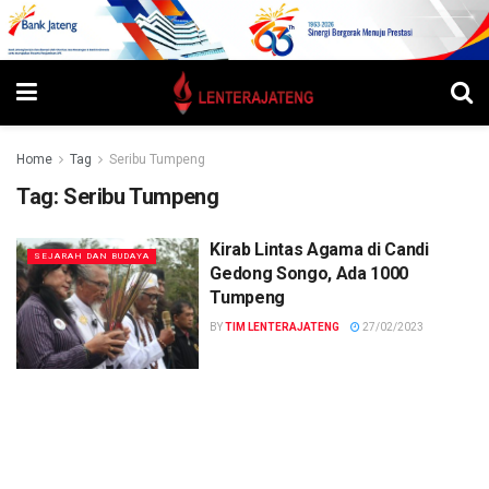
Home
Tag
Seribu Tumpeng
Tag:
Seribu Tumpeng
Kirab Lintas Agama di Candi
SEJARAH DAN BUDAYA
Gedong Songo, Ada 1000
Tumpeng
BY
TIM LENTERAJATENG
27/02/2023