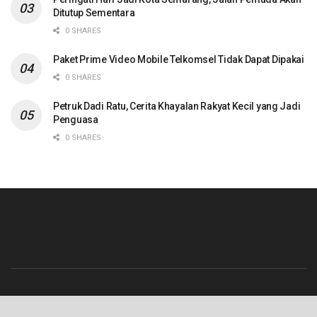
Ditutup Sementara
0 SHARES
Paket Prime Video Mobile Telkomsel Tidak Dapat Dipakai
0 SHARES
Petruk Dadi Ratu, Cerita Khayalan Rakyat Kecil yang Jadi
Penguasa
0 SHARES
Beranda
Contact
Info Iklan
Pedoman Media Siber
Redaksi
Tentang Kami