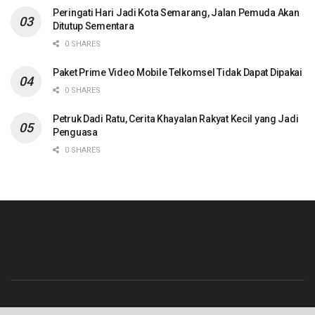
Peringati Hari Jadi Kota Semarang, Jalan Pemuda Akan
Ditutup Sementara
0 SHARES
Paket Prime Video Mobile Telkomsel Tidak Dapat Dipakai
0 SHARES
Petruk Dadi Ratu, Cerita Khayalan Rakyat Kecil yang Jadi
Penguasa
0 SHARES
Beranda
Contact
Info Iklan
Pedoman Media Siber