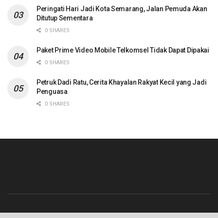
Peringati Hari Jadi Kota Semarang, Jalan Pemuda Akan
Ditutup Sementara
0 SHARES
Paket Prime Video Mobile Telkomsel Tidak Dapat Dipakai
0 SHARES
Petruk Dadi Ratu, Cerita Khayalan Rakyat Kecil yang Jadi
Penguasa
0 SHARES
Beranda
Contact
Info Iklan
Pedoman Media Siber