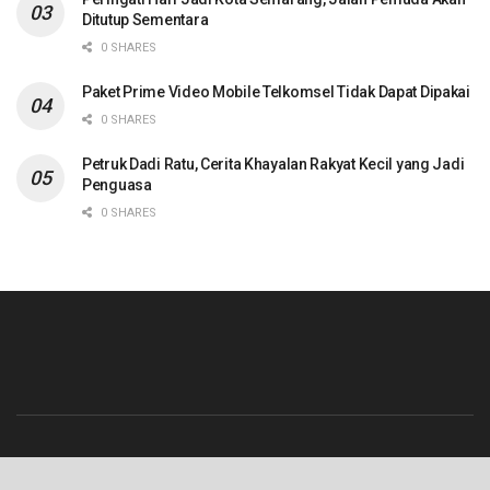
Ditutup Sementara
0 SHARES
Paket Prime Video Mobile Telkomsel Tidak Dapat Dipakai
0 SHARES
Petruk Dadi Ratu, Cerita Khayalan Rakyat Kecil yang Jadi
Penguasa
0 SHARES
Beranda
Contact
Info Iklan
Pedoman Media Siber
Redaksi
Tentang Kami