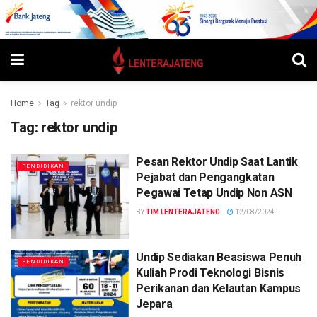
Home
Tag
rektor undip
Tag:
rektor undip
Pesan Rektor Undip Saat Lantik
PENDIDIKAN
Pejabat dan Pengangkatan
Pegawai Tetap Undip Non ASN
BY
TIM LENTERAJATENG
12/08/2024
Undip Sediakan Beasiswa Penuh
PENDIDIKAN
Kuliah Prodi Teknologi Bisnis
Perikanan dan Kelautan Kampus
Jepara