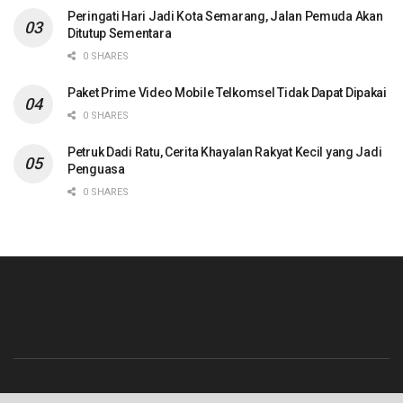
Peringati Hari Jadi Kota Semarang, Jalan Pemuda Akan
Ditutup Sementara
0 SHARES
Paket Prime Video Mobile Telkomsel Tidak Dapat Dipakai
0 SHARES
Petruk Dadi Ratu, Cerita Khayalan Rakyat Kecil yang Jadi
Penguasa
0 SHARES
Beranda
Contact
Info Iklan
Pedoman Media Siber