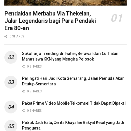
Pendakian Merbabu Via Thekelan,
Jalur Legendaris bagi Para Pendaki
Era 80-an
0 SHARES
Sukoharjo Trending di Twitter, Berawal dari Curhatan
Mahasiswa KKN yang Mengira Pelosok
0 SHARES
Peringati Hari Jadi Kota Semarang, Jalan Pemuda Akan
Ditutup Sementara
0 SHARES
Paket Prime Video Mobile Telkomsel Tidak Dapat Dipakai
0 SHARES
Petruk Dadi Ratu, Cerita Khayalan Rakyat Kecil yang Jadi
Penguasa