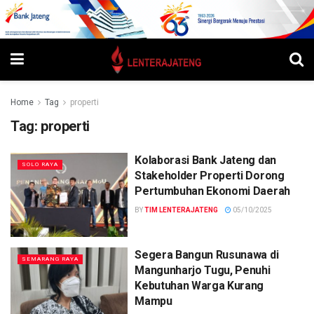
Home
Tag
properti
Tag:
properti
Kolaborasi Bank Jateng dan
SOLO RAYA
Stakeholder Properti Dorong
Pertumbuhan Ekonomi Daerah
BY
TIM LENTERAJATENG
05/10/2025
Segera Bangun Rusunawa di
SEMARANG RAYA
Mangunharjo Tugu, Penuhi
Kebutuhan Warga Kurang
Mampu