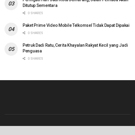
Ditutup Sementara
0 SHARES
Paket Prime Video Mobile Telkomsel Tidak Dapat Dipakai
0 SHARES
Petruk Dadi Ratu, Cerita Khayalan Rakyat Kecil yang Jadi
Penguasa
0 SHARES
Beranda
Contact
Info Iklan
Pedoman Media Siber
Redaksi
Tentang Kami