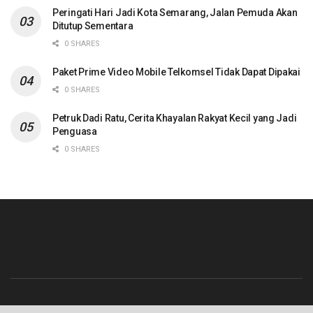
Peringati Hari Jadi Kota Semarang, Jalan Pemuda Akan
Ditutup Sementara
0 SHARES
Paket Prime Video Mobile Telkomsel Tidak Dapat Dipakai
0 SHARES
Petruk Dadi Ratu, Cerita Khayalan Rakyat Kecil yang Jadi
Penguasa
0 SHARES
Beranda
Contact
Info Iklan
Pedoman Media Siber