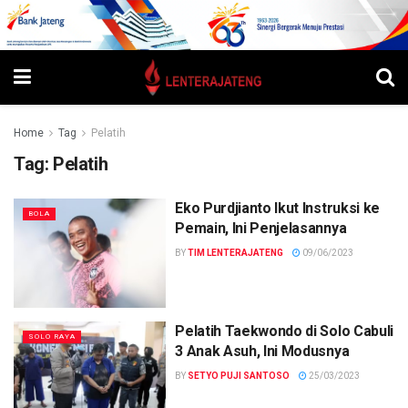
Home
Tag
Pelatih
Tag:
Pelatih
Eko Purdjianto Ikut Instruksi ke
BOLA
Pemain, Ini Penjelasannya
BY
TIM LENTERAJATENG
09/06/2023
Pelatih Taekwondo di Solo Cabuli
SOLO RAYA
3 Anak Asuh, Ini Modusnya
BY
SETYO PUJI SANTOSO
25/03/2023