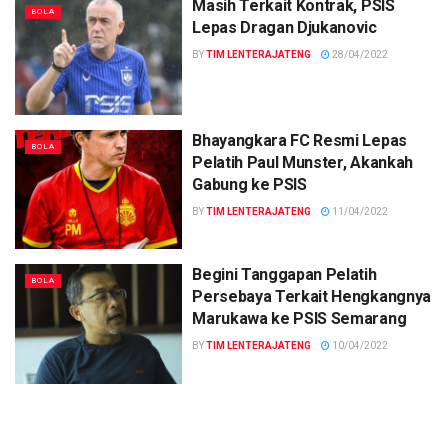
Masih Terkait Kontrak, PSIS
BOLA
Lepas Dragan Djukanovic
BY
TIM LENTERAJATENG
28/04/2022
Bhayangkara FC Resmi Lepas
BOLA
Pelatih Paul Munster, Akankah
Gabung ke PSIS
BY
TIM LENTERAJATENG
11/04/2022
Begini Tanggapan Pelatih
BOLA
Persebaya Terkait Hengkangnya
Marukawa ke PSIS Semarang
BY
TIM LENTERAJATENG
10/04/2022