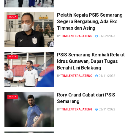
Pelatih Kepala PSIS Semarang
BOLA
Segera Bergabung, Ada Eks
Timnas dan Asing
BY
TIM LENTERAJATENG
01/02/2023
PSIS Semarang Kembali Rekrut
BOLA
Idrus Gunawan, Dapat Tugas
Benahi Lini Belakang
BY
TIM LENTERAJATENG
04/11/2022
Rory Grand Cabut dari PSIS
BOLA
Semarang
BY
TIM LENTERAJATENG
02/11/2022