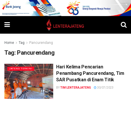
Home
Tag
Pancurendang
Tag:
Pancurendang
Hari Kelima Pencarian
JATENG TERKINI
Penambang Pancurendang, Tim
SAR Pusatkan di Enam Titik
BY
TIM LENTERAJATENG
30/07/2023