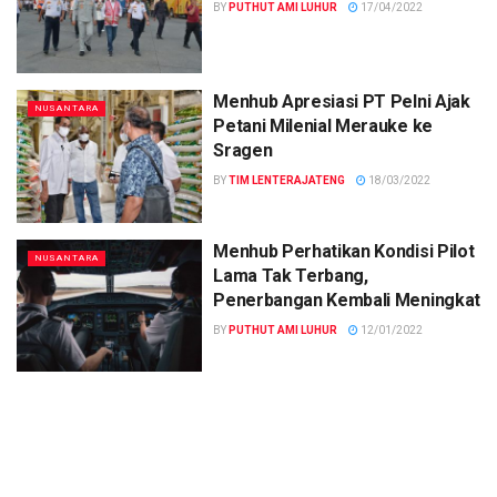
BY
PUTHUT AMI LUHUR
17/04/2022
Menhub Apresiasi PT Pelni Ajak
NUSANTARA
Petani Milenial Merauke ke
Sragen
BY
TIM LENTERAJATENG
18/03/2022
Menhub Perhatikan Kondisi Pilot
NUSANTARA
Lama Tak Terbang,
Penerbangan Kembali Meningkat
BY
PUTHUT AMI LUHUR
12/01/2022