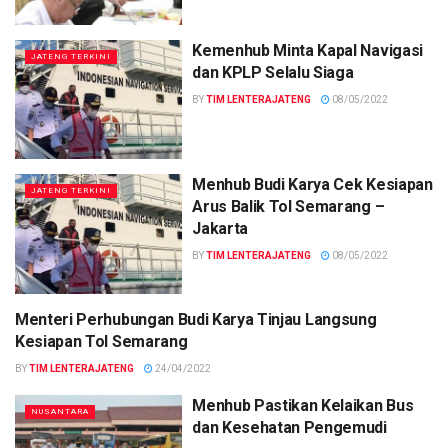
Kemenhub Minta Kapal Navigasi
JATENG TERKINI
dan KPLP Selalu Siaga
BY
TIM LENTERAJATENG
08/05/2022
Menhub Budi Karya Cek Kesiapan
JATENG TERKINI
Arus Balik Tol Semarang –
Jakarta
BY
TIM LENTERAJATENG
08/05/2022
Menteri Perhubungan Budi Karya Tinjau Langsung
NUSANTARA
Kesiapan Tol Semarang
BY
TIM LENTERAJATENG
24/04/2022
Menhub Pastikan Kelaikan Bus
NUSANTARA
dan Kesehatan Pengemudi