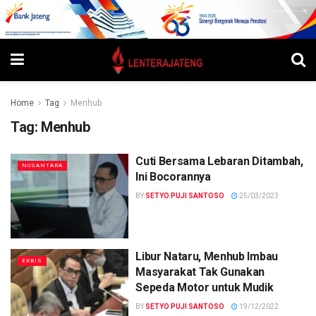
Home
Tag
Menhub
Tag:
Menhub
Cuti Bersama Lebaran Ditambah,
NUSANTARA
Ini Bocorannya
BY
SETYO PUJI SANTOSO
25/03/2023
Libur Nataru, Menhub Imbau
EKBIS
Masyarakat Tak Gunakan
Sepeda Motor untuk Mudik
BY
SETYO PUJI SANTOSO
19/12/2022